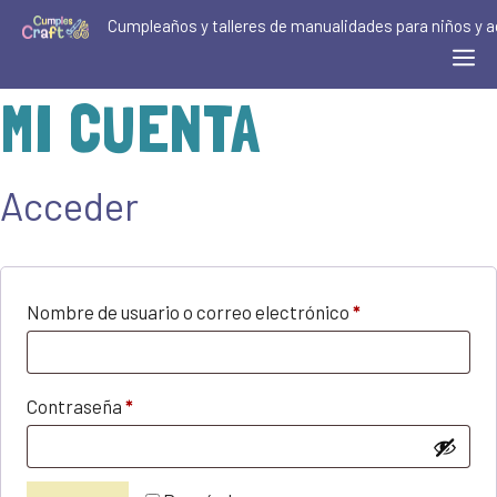
Saltar
Cumpleaños y talleres de manualidades para niños y a
al
Me
contenido
MI CUENTA
Acceder
Obligatorio
Nombre de usuario o correo electrónico
*
Obligatorio
Contraseña
*