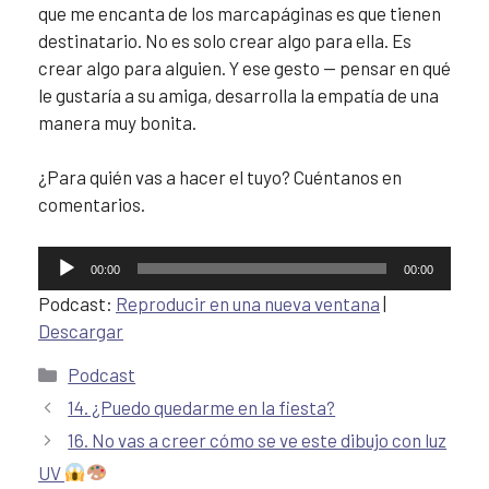
que me encanta de los marcapáginas es que tienen
destinatario. No es solo crear algo para ella. Es
crear algo para alguien. Y ese gesto — pensar en qué
le gustaría a su amiga, desarrolla la empatía de una
manera muy bonita.
¿Para quién vas a hacer el tuyo? Cuéntanos en
comentarios.
Reproductor
00:00
00:00
de
Podcast:
Reproducir en una nueva ventana
|
audio
Descargar
Podcast
14. ¿Puedo quedarme en la fiesta?
16. No vas a creer cómo se ve este dibujo con luz
UV