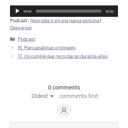
Reproductor
00:00
00:00
de
Podcast:
Reproducir en una nueva ventana
|
audio
Descargar
Podcast
15. Marcapáginas originales
17. Un cumple que recordarán durante años
0 comments
Oldest
comments first