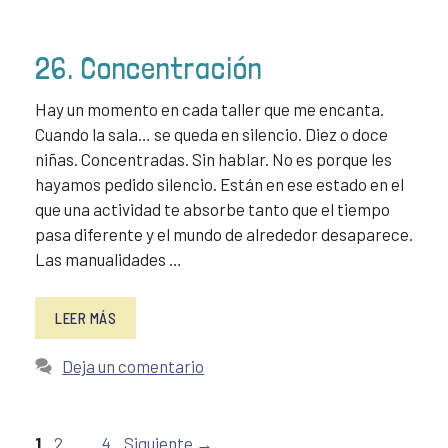
26. Concentración
Hay un momento en cada taller que me encanta.
Cuando la sala… se queda en silencio. Diez o doce
niñas. Concentradas. Sin hablar. No es porque les
hayamos pedido silencio. Están en ese estado en el
que una actividad te absorbe tanto que el tiempo
pasa diferente y el mundo de alrededor desaparece.
Las manualidades …
LEER MÁS
Deja un comentario
Página
Página
Página
1
2
…
4
Siguiente
→