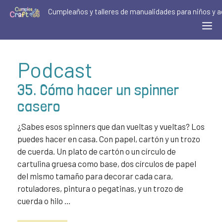
Saltar
Cumpleaños y talleres de manualidades para niños y a
al
Me
contenido
Podcast
35. Cómo hacer un spinner
casero
¿Sabes esos spinners que dan vueltas y vueltas? Los
puedes hacer en casa. Con papel, cartón y un trozo
de cuerda. Un plato de cartón o un círculo de
cartulina gruesa como base, dos círculos de papel
del mismo tamaño para decorar cada cara,
rotuladores, pintura o pegatinas, y un trozo de
cuerda o hilo …