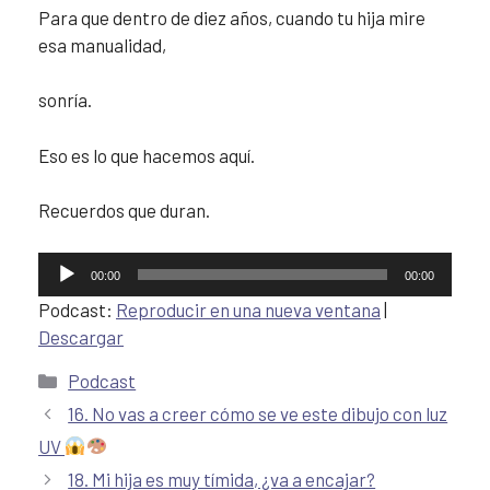
Para que dentro de diez años, cuando tu hija mire
esa manualidad,
sonría.
Eso es lo que hacemos aquí.
Recuerdos que duran.
Reproductor
00:00
00:00
de
Podcast:
Reproducir en una nueva ventana
|
audio
Descargar
Podcast
16. No vas a creer cómo se ve este dibujo con luz
UV
18. Mi hija es muy tímida, ¿va a encajar?