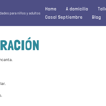
Home
A domicilio
Tal
dades para niños y adultos
Casal Septiembre
Blog
TRACIÓN
ncanta.
lar.
o.