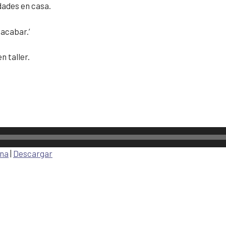
dades en casa.
 acabar.’
n taller.
ana
|
Descargar